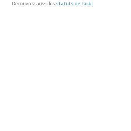
Découvrez aussi les
statuts de l’asbl
.
Envie de soutenir nos
actions ?
Vos dons nous permettent de mener des actions
éducatives au quotidien sur le terrain et auprès des
jeunes pour diminuer la violence et développer des
comportements autonomes, responsables et
respectueux. Vous pouvez verser le montant de