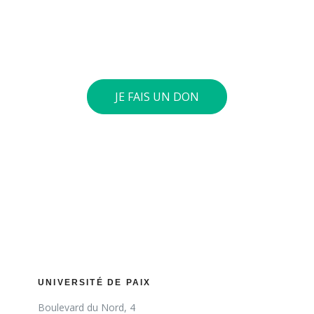
votre choix sur notre compte général : BE73 0010
4197 0360. Si le cumul annuel de vos dons atteint 40
euros ou plus, nous vous envoyons une attestation
fiscale.
JE FAIS UN DON
UNIVERSITÉ DE PAIX
Boulevard du Nord, 4