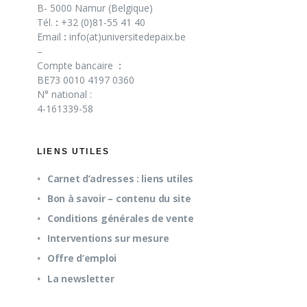
B- 5000 Namur (Belgique)
Tél.
:
+32 (0)81-55 41 40
Email
:
info(at)universitedepaix.be
–
Compte bancaire
:
BE73 0010 4197 0360
N° national :
4-161339-58
LIENS UTILES
Carnet d’adresses : liens utiles
Bon à savoir – contenu du site
Conditions générales de vente
Interventions sur mesure
Offre d’emploi
La newsletter