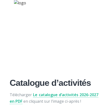
×
Nos activités
Programmes jeunesse
Ressources
Documents officiels
À propos
Contact
Nous soutenir
Catalogue d’activités
Télécharger
Le catalogue d’activités 2026-2027
en PDF
en cliquant sur l’image ci-après !