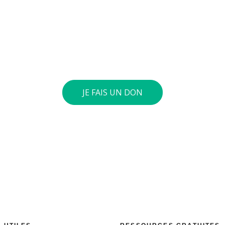
nvie de soutenir nos actions
ives au quotidien sur le terrain et auprès des jeunes pour
verser le montant de votre choix sur notre compte général 
int 40 euros ou plus, nous vous envoyons une attestation fis
JE FAIS UN DON