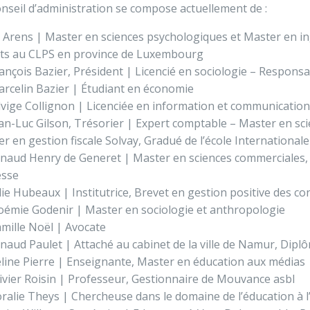
nseil d’administration se compose actuellement de :
ll Arens | Master en sciences psychologiques et Master en in
ets au
CLPS en province de Luxembourg
ançois Bazier, Président | Licencié en sociologie – Respons
rcelin Bazier | Étudiant en économie
vige Collignon |
Licenciée en information et communication
an-Luc Gilson, Trésorier | Expert comptable – Master en sci
r en gestion fiscale Solvay, Gradué de l’école International
naud Henry de Generet | Master en sciences commerciales, 
esse
lie Hubeaux | Institutrice, Brevet en gestion positive des con
émie Godenir | Master en sociologie et anthropologie
mille Noël | Avocate
naud Paulet | Attaché au cabinet de la ville de Namur, Dipl
line Pierre | Enseignante, Master en éducation aux médias
ivier Roisin | Professeur, Gestionnaire de Mouvance asbl
ralie Theys | Chercheuse dans le domaine de l’éducation à 