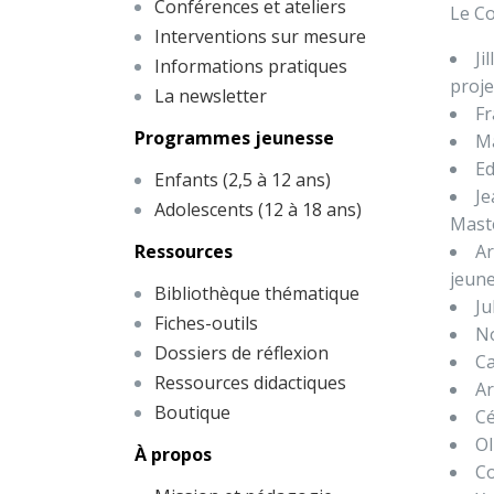
Conférences et ateliers
Le Co
Interventions sur mesure
Ji
Informations pratiques
proj
La newsletter
Fr
Programmes jeunesse
Ma
Ed
Enfants (2,5 à 12 ans)
Je
Adolescents (12 à 18 ans)
Maste
Ressources
Ar
jeun
Bibliothèque thématique
Ju
Fiches-outils
No
Dossiers de réflexion
Ca
Ressources didactiques
Ar
Boutique
Cé
Ol
À propos
Co