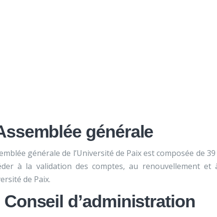
Nos activités
Programmes jeunesse
Ressources
Nos activités
Programmes jeunesse
Instances
Ressources
À propos
Contact
Nous soutenir
Assemblée générale
emblée générale de l’Université de Paix est composée de 3
der à la validation des comptes, au renouvellement et à 
versité de Paix.
 Conseil d’administration