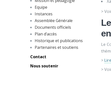
Mission et pédagogie
Xa
Equipe
> Voi
Instances
Le
Assemblée Générale
Documents officiels
en
Plan d’accès
Historique et publications
Le Co
Partenaires et soutiens
théma
Contact
>
Lir
Nous soutenir
> Voi