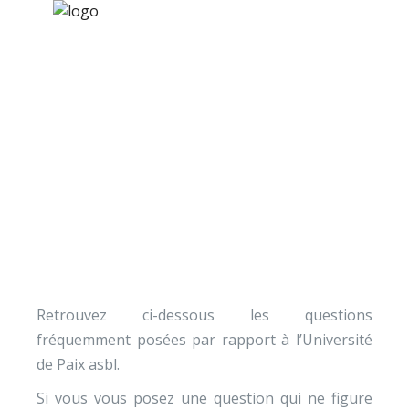
×
Nos activités
Programmes jeunesse
Ressources
Questions fréquentes (FAQ)
À propos
Contact
Nous soutenir
Retrouvez ci-dessous les questions
fréquemment posées par rapport à l’Université
de Paix asbl.
Si vous vous posez une question qui ne figure