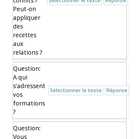
conflits ?
Sélectionner le texte
Réponse
Peut-on
appliquer
des
recettes
aux
relations ?
Question:
A qui
s'adressent
Sélectionner le texte
Réponse
vos
formations
?
Question:
Vous