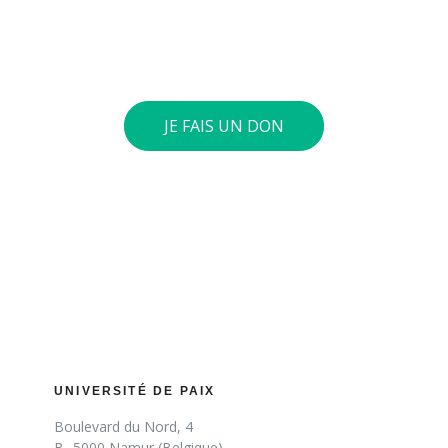
4197 0360. Si le cumul annuel de vos dons atteint 40
euros ou plus, nous vous envoyons une attestation
fiscale.
JE FAIS UN DON
UNIVERSITÉ DE PAIX
Boulevard du Nord, 4
B- 5000 Namur (Belgique)