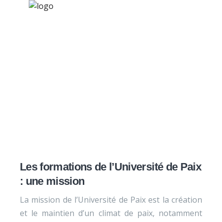
×
Nos activités
Programmes jeunesse
Ressources
Nos activités
À propos
Contact
Nous soutenir
Les formations de l’Université de Paix
: une mission
La mission de l’Université de Paix est la création
et le maintien d’un climat de paix, notamment