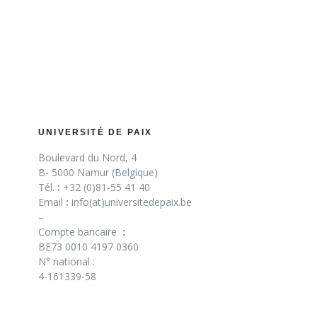
UNIVERSITÉ DE PAIX
Boulevard du Nord, 4
B- 5000 Namur (Belgique)
Tél.
:
+32 (0)81-55 41 40
Email
:
info(at)universitedepaix.be
–
Compte bancaire
:
BE73 0010 4197 0360
N° national :
4-161339-58