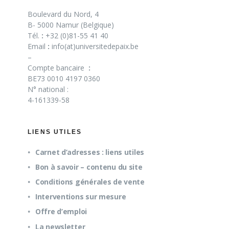
Boulevard du Nord, 4
B- 5000 Namur (Belgique)
Tél.
:
+32 (0)81-55 41 40
Email
:
info(at)universitedepaix.be
–
Compte bancaire
:
BE73 0010 4197 0360
N° national :
4-161339-58
LIENS UTILES
Carnet d’adresses : liens utiles
Bon à savoir – contenu du site
Conditions générales de vente
Interventions sur mesure
Offre d’emploi
La newsletter