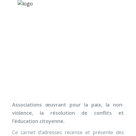
×
Nos activités
Programmes jeunesse
Ressources
Carnet d’adresses : liens
À propos
utiles
Contact
Nous soutenir
Associations œuvrant pour la paix, la non-
violence, la résolution de conflits et
l’éducation citoyenne.
Ce carnet d’adresses recense et présente des