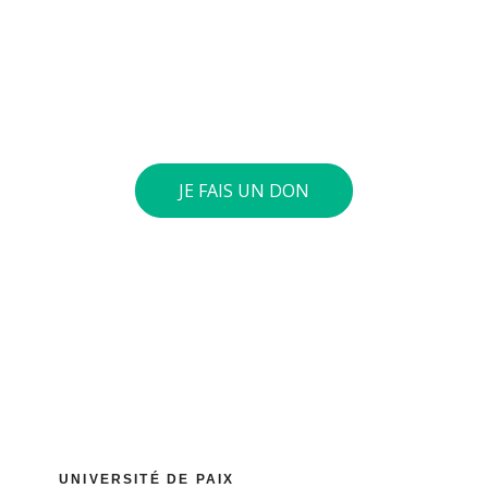
respectueux. Vous pouvez verser le montant de
votre choix sur notre compte général : BE73 0010
4197 0360. Si le cumul annuel de vos dons atteint 40
euros ou plus, nous vous envoyons une attestation
fiscale.
JE FAIS UN DON
UNIVERSITÉ DE PAIX