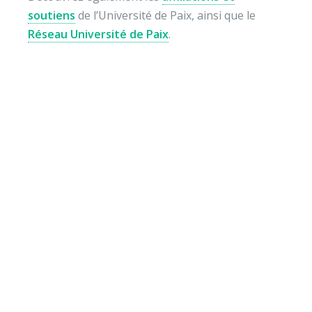
soutiens
de l’Université de Paix, ainsi que le
Réseau Université de Paix
.
Envie de soutenir nos
actions ?
Vos dons nous permettent de mener des actions
éducatives au quotidien sur le terrain et auprès des
jeunes pour diminuer la violence et développer des
comportements autonomes, responsables et