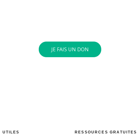
nvie de soutenir nos actions
ives au quotidien sur le terrain et auprès des jeunes pour
verser le montant de votre choix sur notre compte général 
int 40 euros ou plus, nous vous envoyons une attestation fis
JE FAIS UN DON
S UTILES
RESSOURCES GRATUITES