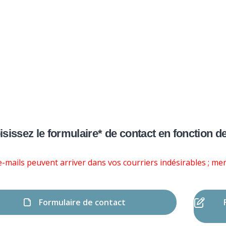
Nos activités
Programmes jeunesse
Ressources
Nos activités
Programmes jeunesse
Contact
Ressources
À propos
Contact
Nous soutenir
sissez le formulaire* de contact en fonction d
-mails peuvent arriver dans vos courriers indésirables ; merc
Formulaire de contact