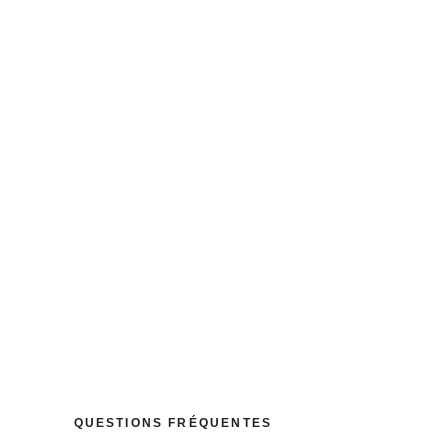
 ?
 diminuer la violence et développer des comportements
: BE73 0010 4197 0360. Si le cumul annuel de vos dons
cale.
QUESTIONS FRÉQUENTES