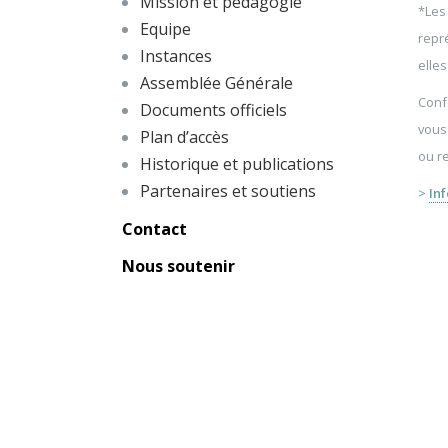
Mission et pédagogie
*Les
Equipe
repr
Instances
elles
Assemblée Générale
Conf
Documents officiels
vous 
Plan d’accès
ou r
Historique et publications
Partenaires et soutiens
>
Inf
Contact
Nous soutenir