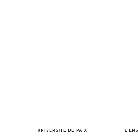
E
Vos dons nous permettent de mener des actions éducat
autonomes, responsables et respectueux. Vous pouvez 
atte
UNIVERSITÉ DE PAIX
LIEN