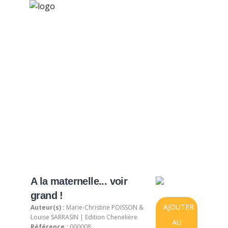
×
Nos activités
Programmes jeunesse
Ressources
Produit sélectionné
À propos
Contact
Nous soutenir
A la maternelle... voir
grand !
AJOUTER
Auteur(s) :
Marie-Christine POISSON &
Louise SARRASIN | Edition Chenelière
AU
Référence :
000008