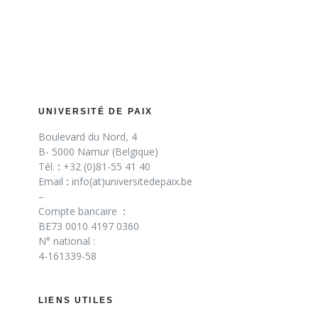
UNIVERSITÉ DE PAIX
Boulevard du Nord, 4
B- 5000 Namur (Belgique)
Tél.
:
+32 (0)81-55 41 40
Email
:
info(at)universitedepaix.be
–
Compte bancaire
:
BE73 0010 4197 0360
N° national :
4-161339-58
LIENS UTILES