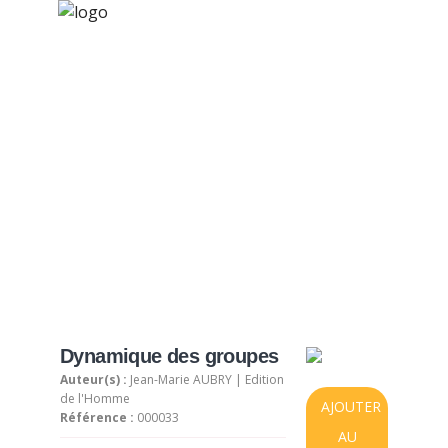
×
Nos activités
Programmes jeunesse
Ressources
Produit sélectionné
À propos
Contact
Nous soutenir
Dynamique des groupes
Auteur(s) :
Jean-Marie AUBRY | Edition
de l'Homme
AJOUTER
Référence :
000033
AU