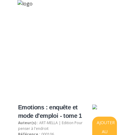
×
Nos activités
Programmes jeunesse
Ressources
Produit sélectionné
À propos
Contact
Nous soutenir
Emotions : enquête et
mode d'emploi - tome 1
AJOUTER
Auteur(s) :
ART-MELLA | Edition Pour
penser à l'endroit
AU
Référence :
000106