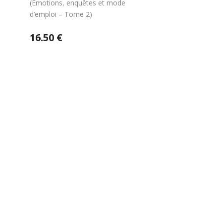
(Emotions, enquêtes et mode
d’emploi – Tome 2)
16.50 €
Envie de soutenir nos
actions ?
Vos dons nous permettent de mener des actions
éducatives au quotidien sur le terrain et auprès des