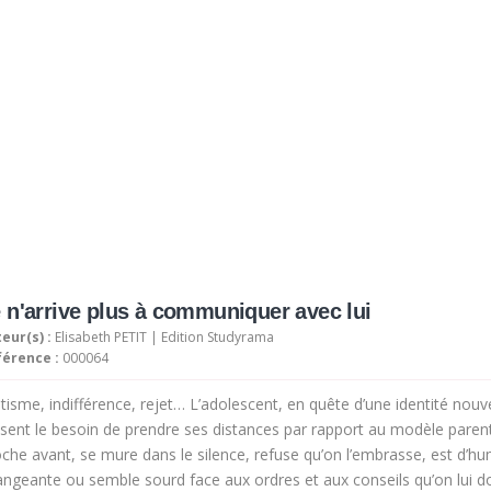
Nos activités
Programmes jeunesse
Ressources
Nos activités
Programmes jeunesse
Produit sélectionné
Ressources
À propos
Contact
Nous soutenir
 n'arrive plus à communiquer avec lui
eur(s) :
Elisabeth PETIT | Edition Studyrama
férence :
000064
isme, indifférence, rejet… L’adolescent, en quête d’une identité nouve
sent le besoin de prendre ses distances par rapport au modèle parenta
che avant, se mure dans le silence, refuse qu’on l’embrasse, est d’h
ngeante ou semble sourd face aux ordres et aux conseils qu’on lui d