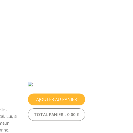
×
À propos
Contact
Nous soutenir
AJOUTER AU PANIER
lle,
TOTAL PANIER :
0.00 €
l. Lui, si
umeur
onne.