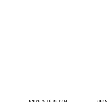
E
Vos dons nous permettent de mener des actions éducat
autonomes, responsables et respectueux. Vous pouvez 
atte
UNIVERSITÉ DE PAIX
LIEN