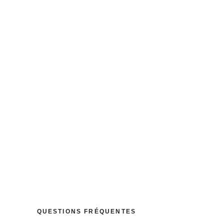
 ?
 diminuer la violence et développer des comportements
: BE73 0010 4197 0360. Si le cumul annuel de vos dons
cale.
QUESTIONS FRÉQUENTES