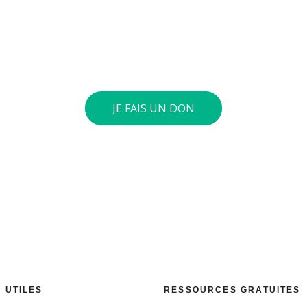
nvie de soutenir nos actions
ives au quotidien sur le terrain et auprès des jeunes pour
verser le montant de votre choix sur notre compte général 
int 40 euros ou plus, nous vous envoyons une attestation fis
JE FAIS UN DON
S UTILES
RESSOURCES GRATUITES