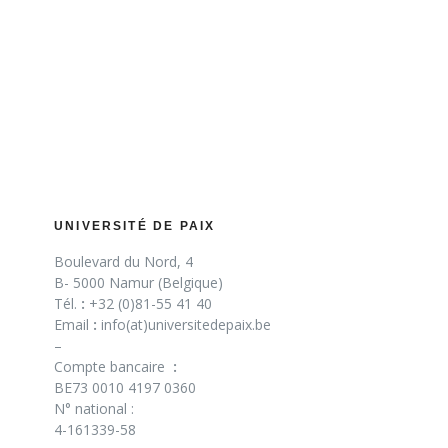
UNIVERSITÉ DE PAIX
Boulevard du Nord, 4
B- 5000 Namur (Belgique)
Tél.
:
+32 (0)81-55 41 40
Email
:
info(at)universitedepaix.be
–
Compte bancaire
:
BE73 0010 4197 0360
N° national :
4-161339-58