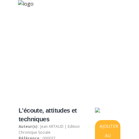
×
Nos activités
Programmes jeunesse
Ressources
Produit sélectionné
À propos
Contact
Nous soutenir
L'écoute, attitudes et
techniques
AJOUTER
Auteur(s) :
Jean ARTAUD | Edition
Chronique Sociale
AU
Référence :
000037