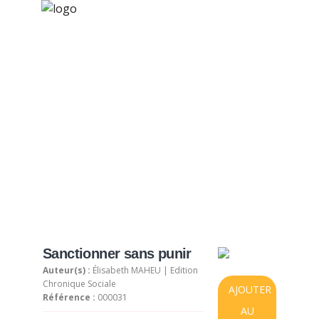
×
Nos activités
Programmes jeunesse
Ressources
Produit sélectionné
À propos
Contact
Nous soutenir
Sanctionner sans punir
Auteur(s) :
Élisabeth MAHEU | Edition
Chronique Sociale
AJOUTER
Référence :
000031
AU