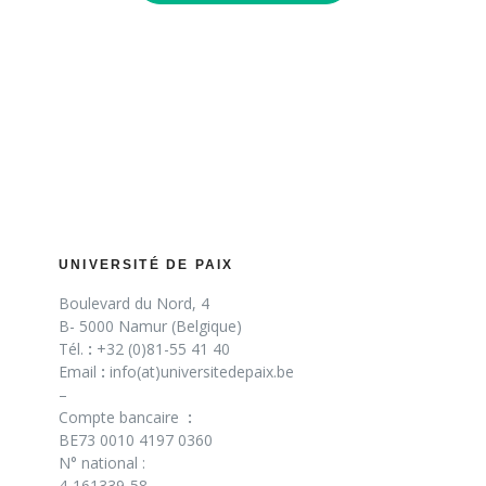
UNIVERSITÉ DE PAIX
Boulevard du Nord, 4
B- 5000 Namur (Belgique)
Tél.
:
+32 (0)81-55 41 40
Email
:
info(at)universitedepaix.be
–
Compte bancaire
:
BE73 0010 4197 0360
N° national :
4-161339-58