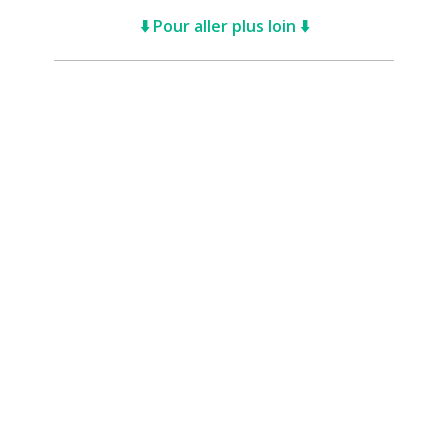
⬇️ Pour aller plus loin ⬇️
Envie de soutenir nos