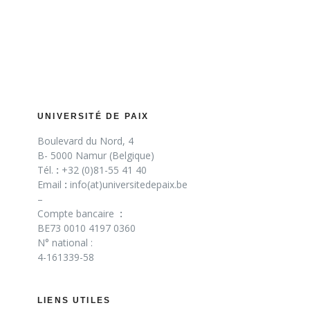
UNIVERSITÉ DE PAIX
Boulevard du Nord, 4
B- 5000 Namur (Belgique)
Tél.
:
+32 (0)81-55 41 40
Email
:
info(at)universitedepaix.be
–
Compte bancaire
:
BE73 0010 4197 0360
N° national :
4-161339-58
LIENS UTILES