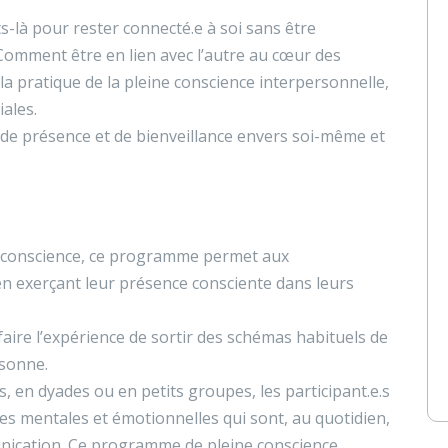
à pour rester connecté.e à soi sans être
Comment être en lien avec l’autre au cœur des
 la pratique de la pleine conscience interpersonnelle,
iales.
 de présence et de bienveillance envers soi-même et
e conscience, ce programme permet aux
 en exerçant leur présence consciente dans leurs
faire l’expérience de sortir des schémas habituels de
rsonne.
s, en dyades ou en petits groupes, les participant.e.s
es mentales et émotionnelles qui sont, au quotidien,
munication. Ce programme de pleine conscience