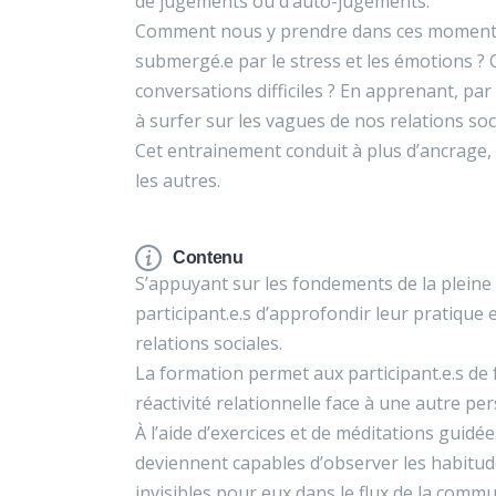
de jugements ou d’auto-jugements.
Comment nous y prendre dans ces moments-l
submergé.e par le stress et les émotions ? 
conversations difficiles ? En apprenant, par
à surfer sur les vagues de nos relations soc
Cet entrainement conduit à plus d’ancrage,
les autres.
Contenu
S’appuyant sur les fondements de la plein
participant.e.s d’approfondir leur pratique
relations sociales.
La formation permet aux participant.e.s de 
réactivité relationnelle face à une autre pe
À l’aide d’exercices et de méditations guidée
deviennent capables d’observer les habitud
invisibles pour eux dans le flux de la com