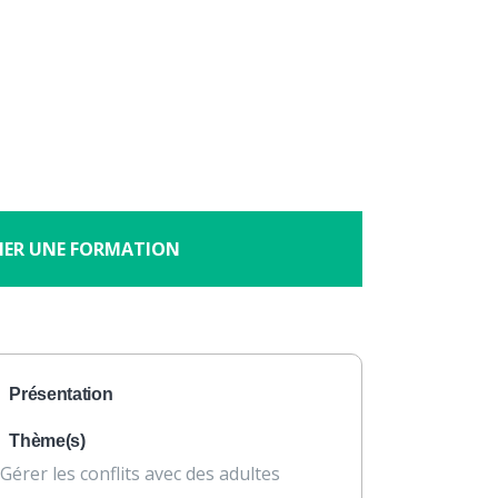
×
À propos
Contact
Nous soutenir
 en pleine conscience
HER UNE FORMATION
Présentation
Thème(s)
Gérer les conflits avec des adultes