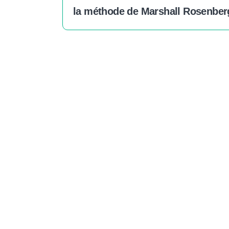
la méthode de Marshall Rosenber
E
Vos dons nou
et auprès 
autonomes,