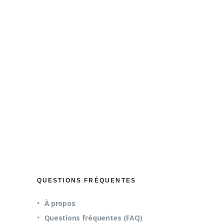
l de vos dons
cale.
QUESTIONS FRÉQUENTES
À propos
Questions fréquentes (FAQ)