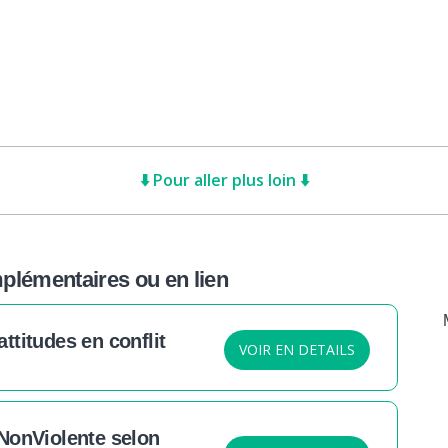
⬇️ Pour aller plus loin ⬇️
lémentaires ou en lien
titudes en conflit
VOIR EN DETAILS
NonViolente selon