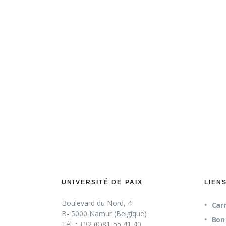
choix sur no
atte
UNIVERSITÉ DE PAIX
LIEN
Boulevard du Nord, 4
Carn
B- 5000 Namur (Belgique)
Bon 
Tél.
:
+32 (0)81-55 41 40