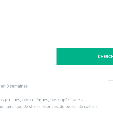
Nos activités
Programmes jeunesse
Ressources
Nos activités
Programmes jeunesse
s relationnel et communiquer
Ressources
À propos
Contact
CHERC
Nous soutenir
e en 8 semaines
s proches, nos collègues, nos supérieur.e.s
e joies que de stress intenses, de peurs, de colères,