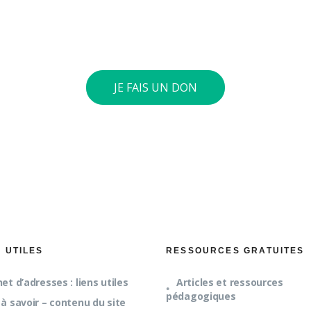
tre compte général : BE73 0010 4197 0360. Si le cumul annue
int 40 euros ou plus, nous vous envoyons une attestation fis
JE FAIS UN DON
S UTILES
RESSOURCES GRATUITES
et d’adresses : liens utiles
Articles et ressources
pédagogiques
à savoir – contenu du site