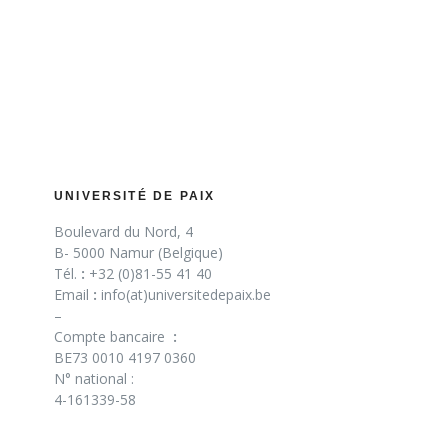
UNIVERSITÉ DE PAIX
Boulevard du Nord, 4
B- 5000 Namur (Belgique)
Tél.
:
+32 (0)81-55 41 40
Email
:
info(at)universitedepaix.be
–
Compte bancaire
:
BE73 0010 4197 0360
N° national :
4-161339-58