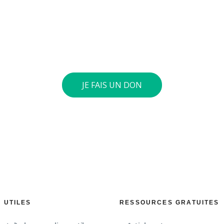
des jeunes pour diminuer la violence et développer des co
 responsables et respectueux. Vous pouvez verser le monta
tre compte général : BE73 0010 4197 0360. Si le cumul annue
int 40 euros ou plus, nous vous envoyons une attestation fis
JE FAIS UN DON
S UTILES
RESSOURCES GRATUITES