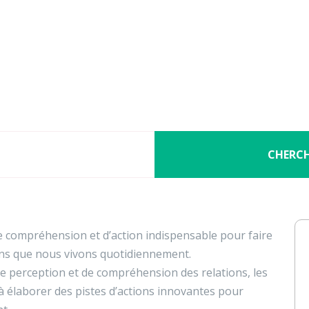
Nos activités
Programmes jeunesse
Ressources
Nos activités
Programmes jeunesse
gard sur les relations grâc
Ressources
À propos
Contact
CHERC
Nous soutenir
 compréhension et d’action indispensable pour faire
ions que nous vivons quotidiennement.
 de perception et de compréhension des relations, les
 à élaborer des pistes d’actions innovantes pour