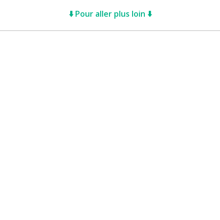
⬇️ Pour aller plus loin ⬇️
nvie de soutenir nos actions
s permettent de mener des actions éducatives au quotidien s