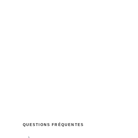
mportements
nt de votre
l de vos dons
cale.
QUESTIONS FRÉQUENTES