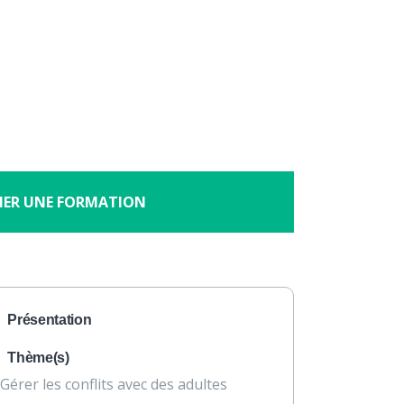
×
À propos
Contact
Nous soutenir
e à l’approche systémique
HER UNE FORMATION
Présentation
Thème(s)
Gérer les conflits avec des adultes