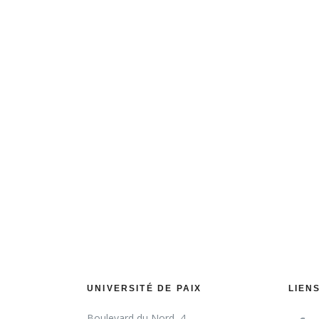
et auprès 
autonomes,
choix sur no
atte
UNIVERSITÉ DE PAIX
LIEN
Boulevard du Nord, 4