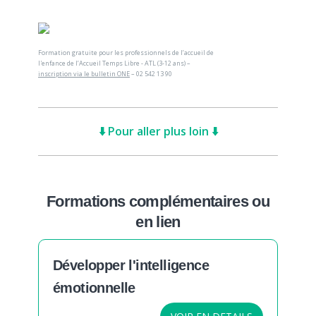
Formation gratuite pour les professionnels de l’accueil de
l'enfance de l’Accueil Temps Libre - ATL (3-12 ans) –
inscription via le bulletin ONE
– 02 542 13 90
⬇️ Pour aller plus loin ⬇️
Formations complémentaires ou
en lien
Développer l'intelligence
émotionnelle