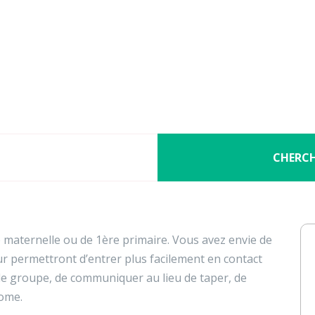
Nos activités
Programmes jeunesse
Ressources
Nos activités
Programmes jeunesse
médiateurs pour les enfants 
Ressources
À propos
Contact
CHERC
Nous soutenir
e maternelle ou de 1ère primaire. Vous avez envie de
eur permettront d’entrer plus facilement en contact
 le groupe, de communiquer au lieu de taper, de
nome.