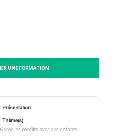
×
À propos
Contact
Nous soutenir
de 3 à 6 ans
HER UNE FORMATION
Présentation
Thème(s)
Gérer les conflits avec des enfants