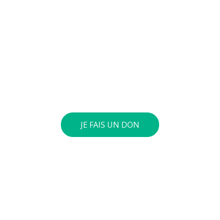
nvie de soutenir nos actions
s permettent de mener des actions éducatives au quotidien s
des jeunes pour diminuer la violence et développer des co
 responsables et respectueux. Vous pouvez verser le monta
tre compte général : BE73 0010 4197 0360. Si le cumul annue
int 40 euros ou plus, nous vous envoyons une attestation fis
JE FAIS UN DON