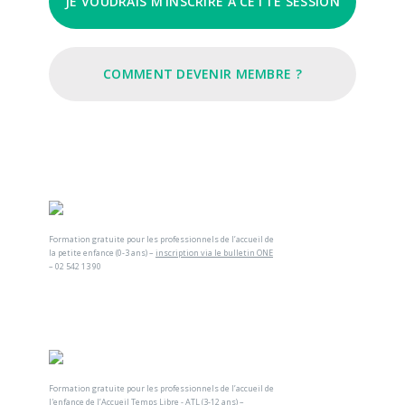
JE VOUDRAIS M'INSCRIRE À CETTE SESSION
COMMENT DEVENIR MEMBRE ?
Formation gratuite pour les professionnels de l’accueil de
la petite enfance (0-3 ans) –
inscription via le bulletin ONE
– 02 542 13 90
Formation gratuite pour les professionnels de l’accueil de
l'enfance de l’Accueil Temps Libre - ATL (3-12 ans) –