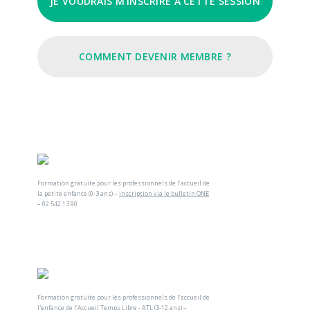
JE VOUDRAIS M'INSCRIRE À CETTE SESSION
COMMENT DEVENIR MEMBRE ?
Formation gratuite pour les professionnels de l’accueil de
la petite enfance (0-3 ans) –
inscription via le bulletin ONE
– 02 542 13 90
Formation gratuite pour les professionnels de l’accueil de
l'enfance de l’Accueil Temps Libre - ATL (3-12 ans) –