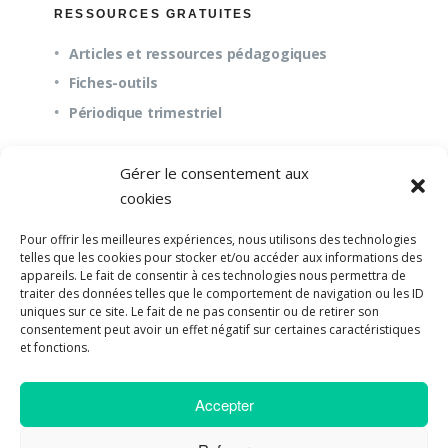
RESSOURCES GRATUITES
Articles et ressources pédagogiques
Fiches-outils
Périodique trimestriel
Gérer le consentement aux
QUESTIONS FRÉQUENTES
cookies
À propos
Pour offrir les meilleures expériences, nous utilisons des technologies
Questions fréquentes (FAQ)
telles que les cookies pour stocker et/ou accéder aux informations des
appareils. Le fait de consentir à ces technologies nous permettra de
Mission et pédagogie
traiter des données telles que le comportement de navigation ou les ID
uniques sur ce site. Le fait de ne pas consentir ou de retirer son
consentement peut avoir un effet négatif sur certaines caractéristiques
et fonctions.
©2018-2023 Université de Paix |
Developpement
Accepter
Web par UPSOURCE