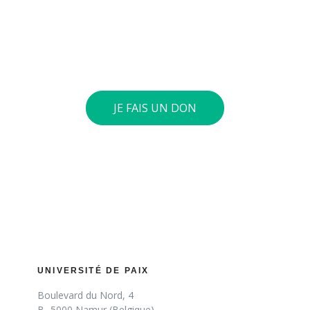
respectueux. Vous pouvez verser le montant de votre
choix sur notre compte général : BE73 0010 4197 0360.
Si le cumul annuel de vos dons atteint 40 euros ou
plus, nous vous envoyons une attestation fiscale.
JE FAIS UN DON
UNIVERSITÉ DE PAIX
Boulevard du Nord, 4
B- 5000 Namur (Belgique)