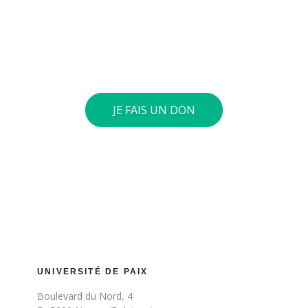
respectueux. Vous pouvez verser le montant de votre
choix sur notre compte général : BE73 0010 4197 0360.
Si le cumul annuel de vos dons atteint 40 euros ou
plus, nous vous envoyons une attestation fiscale.
JE FAIS UN DON
UNIVERSITÉ DE PAIX
Boulevard du Nord, 4