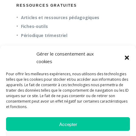
RESSOURCES GRATUITES
Articles et ressources pédagogiques
Fiches-outils
Périodique trimestriel
Gérer le consentement aux
QUESTIONS FRÉQUENTES
cookies
À propos
Pour offrir les meilleures expériences, nous utilisons des technologies
Questions fréquentes (FAQ)
telles que les cookies pour stocker et/ou accéder aux informations des
appareils. Le fait de consentir à ces technologies nous permettra de
Mission et pédagogie
traiter des données telles que le comportement de navigation ou les ID
uniques sur ce site. Le fait de ne pas consentir ou de retirer son
consentement peut avoir un effet négatif sur certaines caractéristiques
et fonctions.
©2018-2023 Université de Paix |
Developpement
Accepter
Web par UPSOURCE