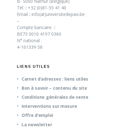
B- 5000 Namur (Belgique)
Tél.
:
+32 (0)81-55 41 40
Email
:
info(at)universitedepaix.be
–
Compte bancaire
:
BE73 0010 4197 0360
N° national :
4-161339-58
LIENS UTILES
Carnet d’adresses : liens utiles
Bon à savoir – contenu du site
Conditions générales de vente
Interventions sur mesure
Offre d’emploi
La newsletter