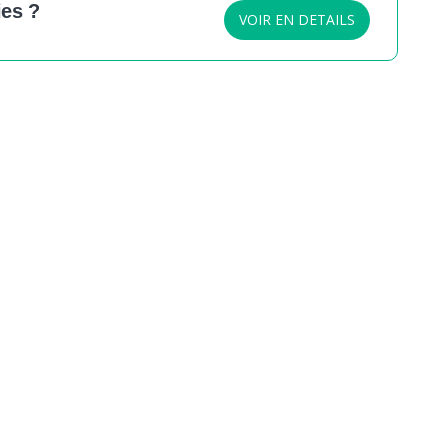
es ?
VOIR EN DETAILS
nvie de soutenir nos actions
s permettent de mener des actions éducatives au quotidien s
des jeunes pour diminuer la violence et développer des co
 responsables et respectueux. Vous pouvez verser le monta