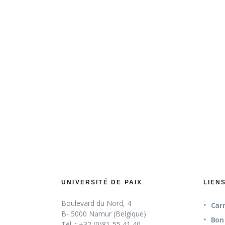
choix sur no
atte
UNIVERSITÉ DE PAIX
LIEN
Boulevard du Nord, 4
Carn
B- 5000 Namur (Belgique)
Bon 
Tél.
:
+32 (0)81-55 41 40