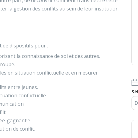
autre part, de découvrir comment transmettre cette
 la gestion des conflits au sein de leur institution
 de dispositifs pour :
isant la connaissance de soi et des autres.
groupe.
les en situation conflictuelle et en mesurer
lits entre jeunes.
Sé
tuation conflictuelle.
mmunication.
it.
t·e-gagnant·e.
ion de conflit.