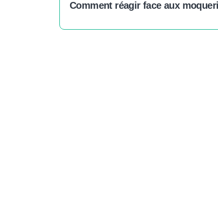
Comment réagir face aux moqueri
E
Vos dons nou
et auprès 
autonomes,