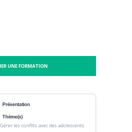
×
À propos
Contact
Nous soutenir
 18 ans : le programme
HER UNE FORMATION
Présentation
Thème(s)
Gérer les conflits avec des adolescents