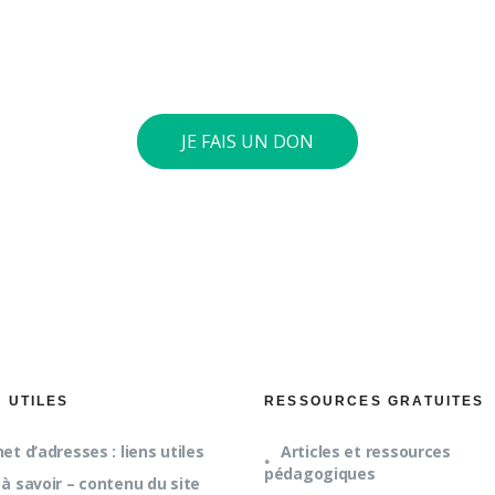
tre compte général : BE73 0010 4197 0360. Si le cumul annue
int 40 euros ou plus, nous vous envoyons une attestation fis
JE FAIS UN DON
S UTILES
RESSOURCES GRATUITES
et d’adresses : liens utiles
Articles et ressources
pédagogiques
à savoir – contenu du site