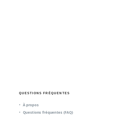
l de vos dons
cale.
QUESTIONS FRÉQUENTES
À propos
Questions fréquentes (FAQ)