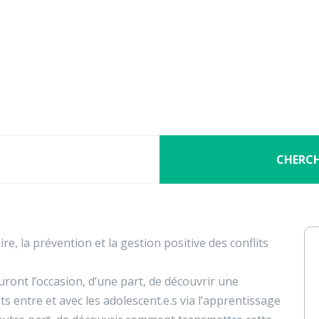
Nos activités
Programmes jeunesse
Ressources
Nos activités
Programmes jeunesse
 conflits entre jeunes de 12 à
Ressources
#CoolTogether
À propos
Contact
CHERC
Nous soutenir
ire, la prévention et la gestion positive des conflits
uront l’occasion, d’une part, de découvrir une
s entre et avec les adolescent.e.s via l’apprentissage