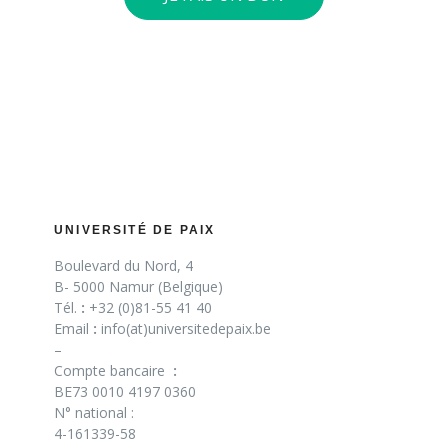
UNIVERSITÉ DE PAIX
Boulevard du Nord, 4
B- 5000 Namur (Belgique)
Tél.
:
+32 (0)81-55 41 40
Email
:
info(at)universitedepaix.be
–
Compte bancaire
:
BE73 0010 4197 0360
N° national :
4-161339-58