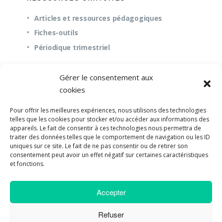
Articles et ressources pédagogiques
Fiches-outils
Périodique trimestriel
Gérer le consentement aux
QUESTIONS FRÉQUENTES
cookies
À propos
Pour offrir les meilleures expériences, nous utilisons des technologies
Questions fréquentes (FAQ)
telles que les cookies pour stocker et/ou accéder aux informations des
appareils. Le fait de consentir à ces technologies nous permettra de
Mission et pédagogie
traiter des données telles que le comportement de navigation ou les ID
uniques sur ce site. Le fait de ne pas consentir ou de retirer son
consentement peut avoir un effet négatif sur certaines caractéristiques
et fonctions.
©2018-2023 Université de Paix |
Developpement
Accepter
Web par UPSOURCE
Refuser