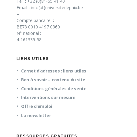
Tél.
:
+32 (0)81-55 41 40
Email
:
info(at)universitedepaix.be
–
Compte bancaire
:
BE73 0010 4197 0360
N° national :
4-161339-58
LIENS UTILES
Carnet d’adresses : liens utiles
Bon à savoir – contenu du site
Conditions générales de vente
Interventions sur mesure
Offre d’emploi
La newsletter
RESSOURCES GRATUITES