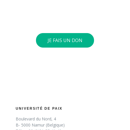
choix sur notre compte général : BE73 0010 4197 0360.
Si le cumul annuel de vos dons atteint 40 euros ou
plus, nous vous envoyons une attestation fiscale.
JE FAIS UN DON
UNIVERSITÉ DE PAIX
Boulevard du Nord, 4
B- 5000 Namur (Belgique)