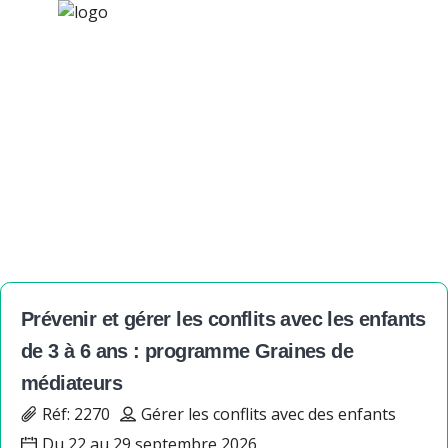
×
Nos activités
Programmes jeunesse
Gérer les conflits avec les
Ressources
enfants
À propos
Contact
Nous soutenir
Prévenir et gérer les conflits avec les enfants
de 3 à 6 ans : programme Graines de
médiateurs
Réf: 2270
Gérer les conflits avec des enfants
Du 22 au 29 septembre 2026