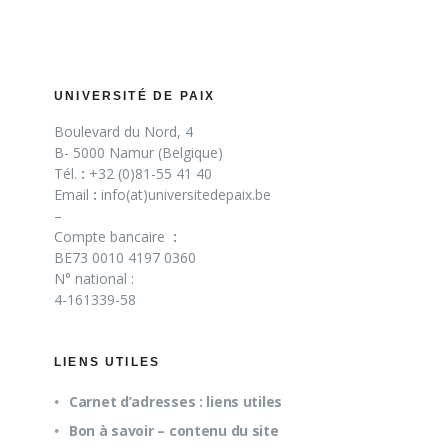
UNIVERSITÉ DE PAIX
Boulevard du Nord, 4
B- 5000 Namur (Belgique)
Tél.
:
+32 (0)81-55 41 40
Email
:
info(at)universitedepaix.be
–
Compte bancaire
:
BE73 0010 4197 0360
N° national :
4-161339-58
LIENS UTILES
Carnet d’adresses : liens utiles
Bon à savoir – contenu du site