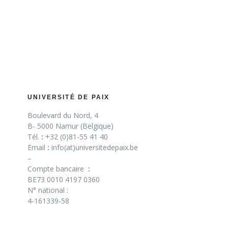
UNIVERSITÉ DE PAIX
Boulevard du Nord, 4
B- 5000 Namur (Belgique)
Tél.
:
+32 (0)81-55 41 40
Email
:
info(at)universitedepaix.be
–
Compte bancaire
:
BE73 0010 4197 0360
N° national :
4-161339-58