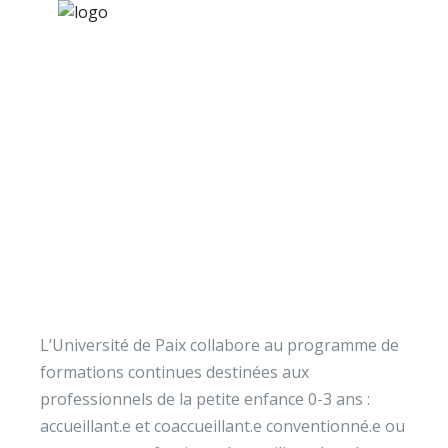
×
Nos activités
Programmes jeunesse
Ressources
Professionnels de la petite
À propos
enfance (0-3 ans)
Contact
Nous soutenir
L’Université de Paix collabore au programme de
formations continues destinées aux
professionnels de la petite enfance 0-3 ans :
accueillant.e et coaccueillant.e conventionné.e ou