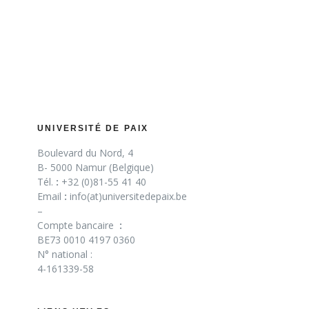
UNIVERSITÉ DE PAIX
Boulevard du Nord, 4
B- 5000 Namur (Belgique)
Tél.
:
+32 (0)81-55 41 40
Email
:
info(at)universitedepaix.be
–
Compte bancaire
:
BE73 0010 4197 0360
N° national :
4-161339-58