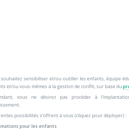
Nos activités
Programmes jeunesse
Ressources
Nos activités
Programmes jeunesse
raines de médiateurs « 
Ressources
À propos
Contact
Nous soutenir
souhaitez sensibiliser et/ou outiller les enfants, équipe éd
ts et/ou vous-mêmes à la gestion de conflit, sur base du
pr
ndant, vous ne désirez pas procéder à l’implantat
issement.
rentes possibilités s’offrent à vous (cliquez pour déployer) :
imations pour les enfants