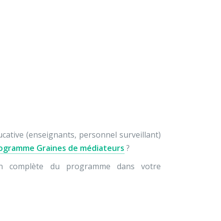
×
À propos
Contact
Nous soutenir
à la carte »
ucative (enseignants, personnel surveillant)
ogramme Graines de médiateurs
?
ion complète du programme dans votre