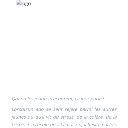
×
Nos activités
Programmes jeunesse
Ressources
Ados – Cellules d’écoute
À propos
Contact
Nous soutenir
Quand les jeunes s’écoutent, ça leur parle !
Lorsqu’un ado se sent rejeté parmi les autres
jeunes ou qu’il vit du stress, de la colère, de la
tristesse à l’école ou à la maison, il hésite parfois