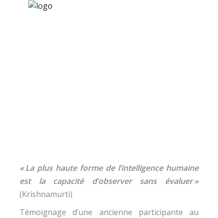
×
Nos activités
Programmes jeunesse
Ressources
Apprendre à « observer
À propos
sans évaluer »
Contact
Nous soutenir
« La plus haute forme de l’intelligence humaine
est la capacité d’observer sans évaluer »
(Krishnamurti)
Témoignage d’une ancienne participante au