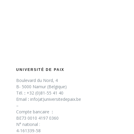
UNIVERSITÉ DE PAIX
Boulevard du Nord, 4
B- 5000 Namur (Belgique)
Tél.
:
+32 (0)81-55 41 40
Email
:
info(at)universitedepaix.be
–
Compte bancaire
:
BE73 0010 4197 0360
N° national :
4-161339-58