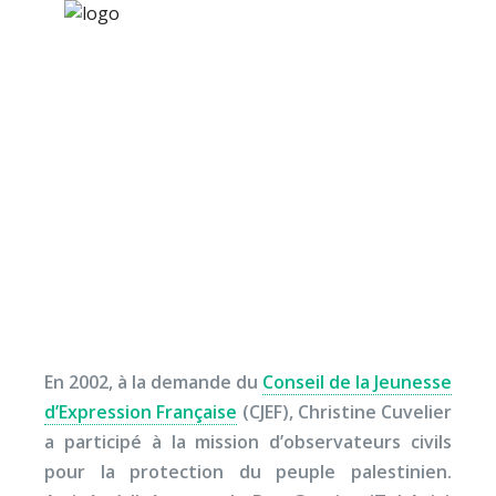
×
Nos activités
Programmes jeunesse
Ressources
Arrêtée et incarcérée à
À propos
Tel Aviv… (2002)
Contact
Nous soutenir
En 2002, à la demande du
Conseil de la Jeunesse
d’Expression Française
(CJEF), Christine Cuvelier
a participé à la mission d’observateurs civils
pour la protection du peuple palestinien.