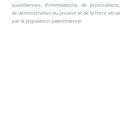
quotidiennes, d’intimidations, de provocations,
de démonstration du pouvoir et de la force vécue
par la population palestinienne.
Envie de soutenir nos
actions ?
Vos dons nous permettent de mener des actions
éducatives au quotidien sur le terrain et auprès des
jeunes pour diminuer la violence et développer des