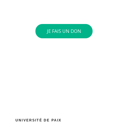
euros ou plus, nous vous envoyons une attestation
fiscale.
JE FAIS UN DON
UNIVERSITÉ DE PAIX