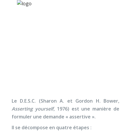
×
Nos activités
Programmes jeunesse
Ressources
Assertivité et demand
À propos
claire : le « DESC »
Contact
Nous soutenir
Le D.E.S.C. (Sharon A. et Gordon H. Bower,
Asserting yourself
, 1976) est une manière de
formuler une demande « assertive ».
Il se décompose en quatre étapes :