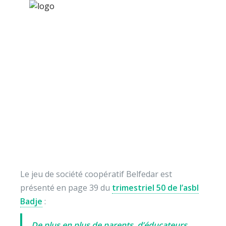
×
Nos activités
Programmes jeunesse
Ressources
Belfedar dans les
À propos
« bons tuyaux » du
Contact
Badje info
Nous soutenir
Le jeu de société coopératif Belfedar est
présenté en page 39 du
trimestriel 50 de l’asbl
Badje
:
De plus en plus de parents, d’éducateurs,