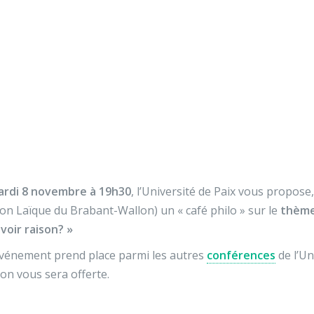
Nos activités
Programmes jeunesse
Ressources
Nos activités
Programmes jeunesse
Café philosophique
Ressources
À propos
Contact
Nous soutenir
rdi 8 novembre à 19h30
, l’Université de Paix vous propose
ion Laïque du Brabant-Wallon) un « café philo » sur le
thème 
avoir raison? »
vénement prend place parmi les autres
conférences
de l’Un
on vous sera offerte.