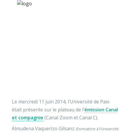
×
Nos activités
Programmes jeunesse
Ressources
Canal et compagnie
À propos
Contact
Nous soutenir
Le mercredi 11 juin 2014, l’Université de Paix
était présente sur le plateau de l’
émission Canal
et compagnie
(Canal Zoom et Canal C).
Almudena Vaquerizo Gilsanz
(Formatrice à l’Université