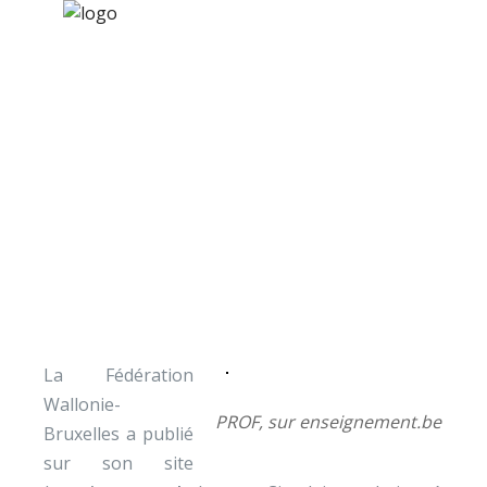
×
Nos activités
Programmes jeunesse
Ressources
Circulaire « médiation
À propos
jeunes » et
Contact
« harcèlement »
Nous soutenir
La Fédération
Wallonie-
PROF, sur enseignement.be
Bruxelles a publié
sur son site