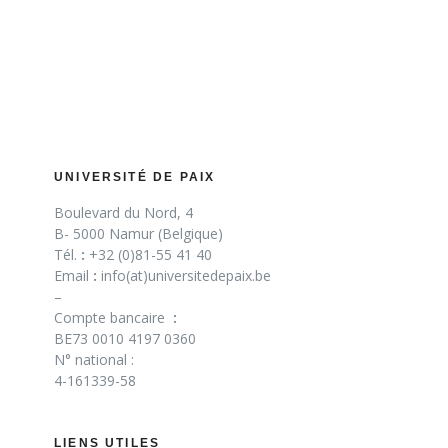
UNIVERSITÉ DE PAIX
Boulevard du Nord, 4
B- 5000 Namur (Belgique)
Tél.
:
+32 (0)81-55 41 40
Email
:
info(at)universitedepaix.be
–
Compte bancaire
:
BE73 0010 4197 0360
N° national :
4-161339-58
LIENS UTILES