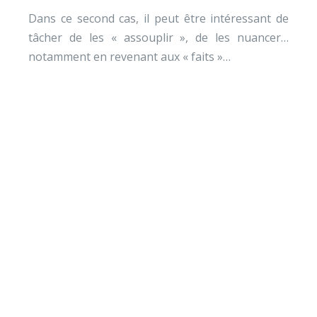
Dans ce second cas, il peut être intéressant de
tâcher de les « assouplir », de les nuancer…
notamment en revenant aux « faits »…
Envie de soutenir nos
actions ?
Vos dons nous permettent de mener des actions
éducatives au quotidien sur le terrain et auprès des