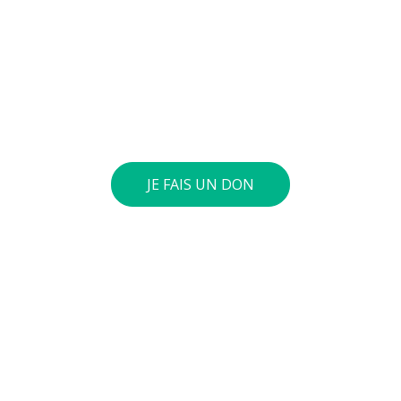
jeunes pour diminuer la violence et développer des
comportements autonomes, responsables et
respectueux. Vous pouvez verser le montant de
votre choix sur notre compte général : BE73 0010
4197 0360. Si le cumul annuel de vos dons atteint 40
euros ou plus, nous vous envoyons une attestation
fiscale.
JE FAIS UN DON