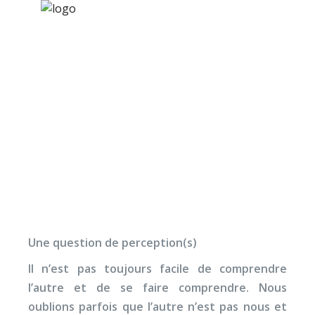
×
Nos activités
Programmes jeunesse
Ressources
Comment concilier no
À propos
points de vue différent
Contact
?
Nous soutenir
Une question de perception(s)
Il n’est pas toujours facile de comprendre
l’autre et de se faire comprendre. Nous
oublions parfois que l’autre n’est pas nous et