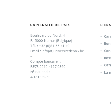
UNIVERSITÉ DE PAIX
LIEN
Boulevard du Nord, 4
Carn
B- 5000 Namur (Belgique)
Bon 
Tél.
:
+32 (0)81-55 41 40
Con
Email
:
info(at)universitedepaix.be
–
Int
Compte bancaire
:
Off
BE73 0010 4197 0360
N° national :
La 
4-161339-58