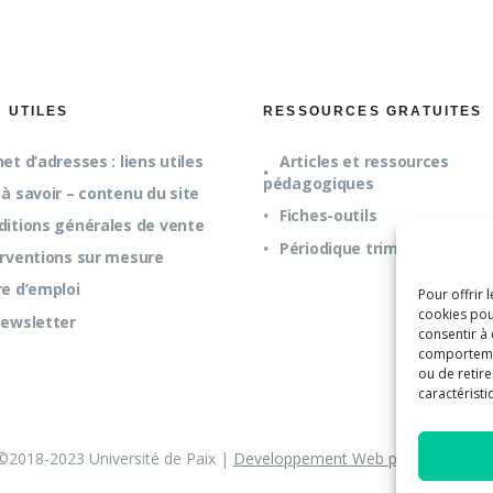
S UTILES
RESSOURCES GRATUITES
et d’adresses : liens utiles
Articles et ressources
pédagogiques
à savoir – contenu du site
Fiches-outils
ditions générales de vente
Périodique trimestriel
erventions sur mesure
re d’emploi
Pour offrir 
cookies pou
newsletter
consentir à
comportement
ou de retire
caractéristi
©2018-2023 Université de Paix |
Developpement Web par UPSOURC