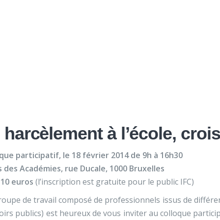
Nos activités
Programmes jeunesse
Ressources
Nos activités
Programmes jeunesse
qué] Colloque « harcè
Ressources
À propos
Contact
Nous soutenir
 harcèlement à l’école, croi
que participatif, le 18 février 2014 de 9h à 16h30
s des Académies, rue Ducale, 1000 Bruxelles
 10 euros
(l’inscription est gratuite pour le public IFC)
oupe de travail composé de professionnels issus de différent
irs publics) est heureux de vous inviter au colloque partici