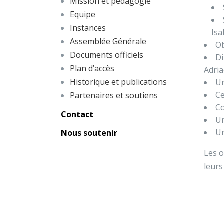
Mission et pédagogie
Equipe
Instances
Isa
Assemblée Générale
Ob
Documents officiels
Di
Plan d’accès
Adri
Historique et publications
Un
Ce
Partenaires et soutiens
Co
Contact
Un
Un
Nous soutenir
Les o
leurs