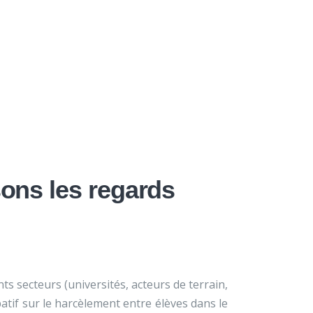
×
À propos
Contact
Nous soutenir
lement… »
sons les regards
s secteurs (universités, acteurs de terrain,
patif sur le harcèlement entre élèves dans le