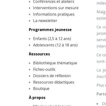
Conférences et ateliers
milie
Interventions sur mesure
Malgr
Informations pratiques
esti
La newsletter
Ce co
Programmes jeunesse
promo
Enfants (2,5 à 12 ans)
serv
Adolescents (12 à 18 ans)
inter
Ressources
Ce co
sont 
Bibliothèque thématique
Fiches-outils
La j
Dossiers de réflexion
inscr
Ressources didactiques
Plus 
Boutique
Part
À propos
Di