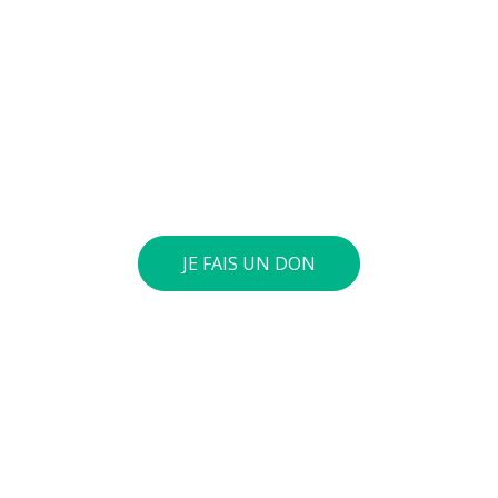
nvie de soutenir nos actions
ives au quotidien sur le terrain et auprès des jeunes pour
verser le montant de votre choix sur notre compte général 
int 40 euros ou plus, nous vous envoyons une attestation fis
JE FAIS UN DON