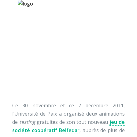
×
Nos activités
Programmes jeunesse
Ressources
Communiqué de press
À propos
: Belfedar
Contact
Nous soutenir
Ce 30 novembre et ce 7 décembre 2011,
l’Université de Paix a organisé deux animations
de
testing
gratuites de son tout nouveau
jeu de
société coopératif Belfedar
, auprès de plus de