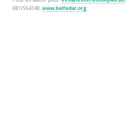
081/554140,
www.belfedar.org
Envie de soutenir nos
actions ?
Vos dons nous permettent de mener des actions
éducatives au quotidien sur le terrain et auprès des
jeunes pour diminuer la violence et développer des
comportements autonomes, responsables et
respectueux. Vous pouvez verser le montant de