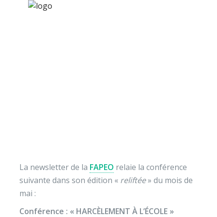
×
Nos activités
Programmes jeunesse
Ressources
Conférence dans la
À propos
newsletter de la FAPE
Contact
Nous soutenir
La newsletter de la
FAPEO
relaie la conférence
suivante dans son édition «
reliftée
» du mois de
mai :
Conférence : « HARCÈLEMENT À L’ÉCOLE »