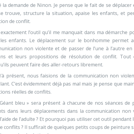
é la demande de Ninon. Je pense que le fait de se déplacer 
se trouve, structure la situation, apaise les enfants, et 
tion de conflit.
 exactement l’outil qu’il me manquait dans ma démarche p
 les enfants. Le déplacement sur le bonhomme permet au
nication non violente et de passer de l’une à l’autre en 
ins et leurs propositions de résolution de conflit. Tou
u’ils peuvent faire des aller-retours librement.
’à présent, nous faisions de la communication non violent
ant. C’est évidemment déjà pas mal mais je pense que mainte
tions réelles de conflits.
Géant bleu » sera présent à chacune de nos séances de ps
ts dans leurs déplacements dans la communication non viol
l’aide de l’adulte ? Et pourquoi pas utiliser cet outil pendan
e conflits ? Il suffirait de quelques petits coups de peinture 