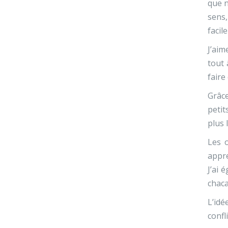
que 
sens,
facil
J’aim
tout 
faire
Grâce
petit
plus 
Les 
appre
J’ai 
chaca
L’idé
confl