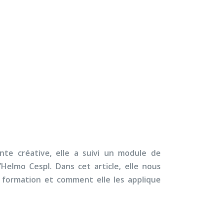
×
À propos
Contact
Nous soutenir
ns en maternelle !
nte créative, elle a suivi un module de
Helmo Cespl. Dans cet article, elle nous
 formation et comment elle les applique