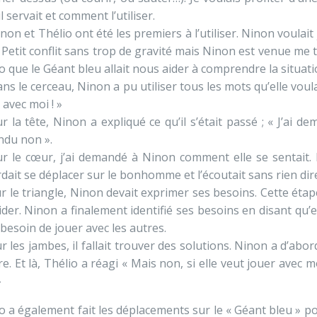
il servait et comment l’utiliser.
non et Thélio ont été les premiers à l’utiliser. Ninon voulait
Petit conflit sans trop de gravité mais Ninon est venue me tr
o que le Géant bleu allait nous aider à comprendre la situati
ns le cerceau, Ninon a pu utiliser tous les mots qu’elle voulai
 avec moi ! »
r la tête, Ninon a expliqué ce qu’il s’était passé ; « J’ai d
ndu non ».
ur le cœur, j’ai demandé à Ninon comment elle se sentait. El
dait se déplacer sur le bonhomme et l’écoutait sans rien dir
r le triangle, Ninon devait exprimer ses besoins. Cette étape a
ider. Ninon a finalement identifié ses besoins en disant qu’el
 besoin de jouer avec les autres.
r les jambes, il fallait trouver des solutions. Ninon a d’abor
re. Et là, Thélio a réagi « Mais non, si elle veut jouer avec 
»
o a également fait les déplacements sur le « Géant bleu » p