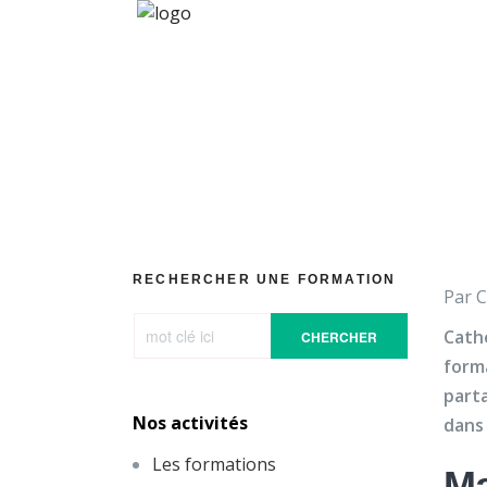
Des conflits, des
RECHERCHER UNE FORMATION
Par C
Cath
CHERCHER
form
part
Nos activités
dans 
Les formations
Ma