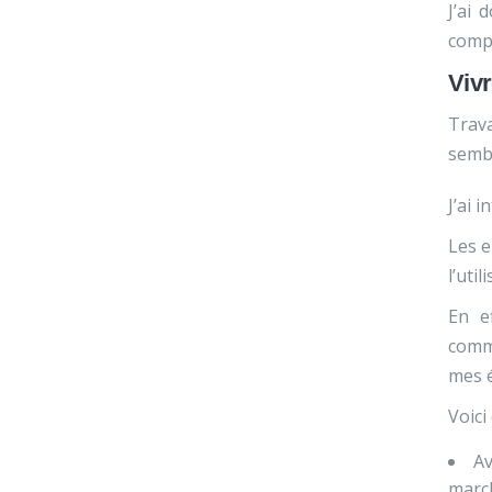
J’ai 
comp
Viv
Trav
sembl
J’ai 
Les e
l’uti
En e
commu
mes é
Voici
Av
march