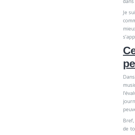
dans 
Je su
commu
mieu
s’app
C
pe
Dans
musiq
l’éva
jour
peuve
Bref,
de to