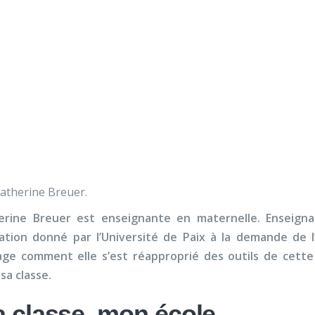
Nos activités
Programmes jeunesse
Ressources
Nos activités
Programmes jeunesse
 émotions et des besoi
Ressources
À propos
Contact
Nous soutenir
atherine Breuer.
erine Breuer est enseignante en maternelle. Enseigna
ation donné par l’Université de Paix à la demande de l’
age comment elle s’est réapproprié des outils de cette
sa classe.
 classe, mon école