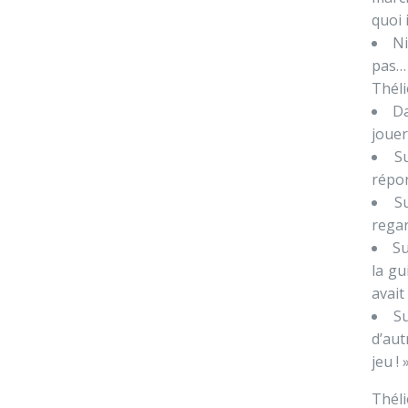
quoi 
Ni
pas… 
Théli
Da
jouer
Su
répo
S
regar
Su
la gu
avait
Su
d’aut
jeu ! 
Théli