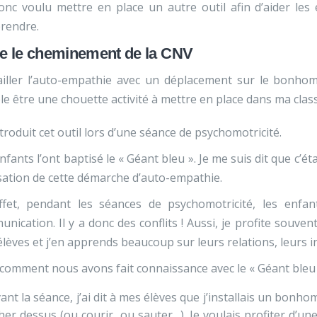
donc voulu mettre en place un autre outil afin d’aider le
rendre.
re le cheminement de la CNV
ailler l’auto-empathie avec un déplacement sur le bonh
e être une chouette activité à mettre en place dans ma class
introduit cet outil lors d’une séance de psychomotricité.
nfants l’ont baptisé le « Géant bleu ». Je me suis dit que c’é
lisation de cette démarche d’auto-empathie.
ffet, pendant les séances de psychomotricité, les enfan
nication. Il y a donc des conflits ! Aussi, je profite sou
lèves et j’en apprends beaucoup sur leurs relations, leurs i
 comment nous avons fait connaissance avec le « Géant bleu 
ant la séance, j’ai dit à mes élèves que j’installais un bonh
er dessus (ou courir, ou sauter…). Je voulais profiter d’une