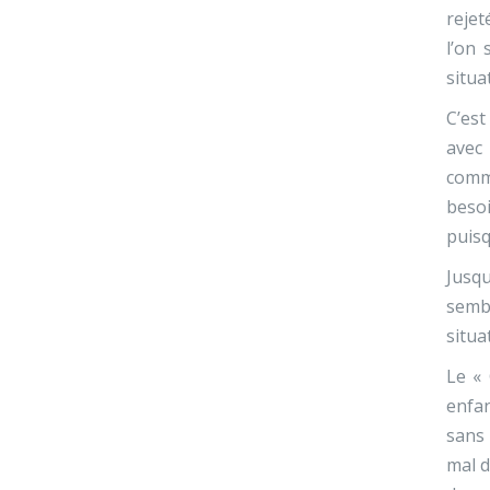
rejet
l’on 
situa
C’est
avec
commu
beso
puisq
Jusqu
sembl
situa
Le « 
enfan
sans 
mal d