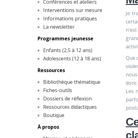
Conférences et ateliers
Interventions sur mesure
Je tr
Informations pratiques
certa
La newsletter
n’est
gran
Programmes jeunesse
activ
Enfants (2,5 à 12 ans)
Que c
Adolescents (12 à 18 ans)
viole
Ressources
nous 
Bibliothèque thématique
donc 
Fiches-outils
Les n
Dossiers de réflexion
parfo
Ressources didactiques
postu
Boutique
Ce
À propos
cl