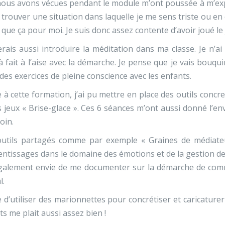
nous avons vécues pendant le module m’ont poussée à m’ex
 trouver une situation dans laquelle je me sens triste ou en 
e que ça pour moi. Je suis donc assez contente d’avoir joué le 
erais aussi introduire la méditation dans ma classe. Je n’
à fait à l’aise avec la démarche. Je pense que je vais bouqu
 des exercices de pleine conscience avec les enfants.
 à cette formation, j’ai pu mettre en place des outils concret
s jeux « Brise-glace ». Ces 6 séances m’ont aussi donné l’envi
loin.
outils partagés comme par exemple « Graines de médiate
ntissages dans le domaine des émotions et de la gestion des
également envie de me documenter sur la démarche de commu
l.
e d’utiliser des marionnettes pour concrétiser et caricatur
its me plait aussi assez bien !