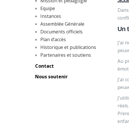
Mission et pédagogie
Equipe
Dans 
Instances
confli
Assemblée Générale
Un 
Documents officiels
Plan d’accès
J’ai 
Historique et publications
peuve
Partenaires et soutiens
Au pr
Contact
émoti
Nous soutenir
J’ai 
peuve
J’uti
réels
Prend
enfan