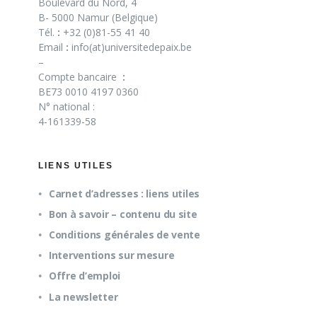
Boulevard du Nord, 4
B- 5000 Namur (Belgique)
Tél.
:
+32 (0)81-55 41 40
Email
:
info(at)universitedepaix.be
–
Compte bancaire
:
BE73 0010 4197 0360
N° national :
4-161339-58
LIENS UTILES
Carnet d’adresses : liens utiles
Bon à savoir – contenu du site
Conditions générales de vente
Interventions sur mesure
Offre d’emploi
La newsletter