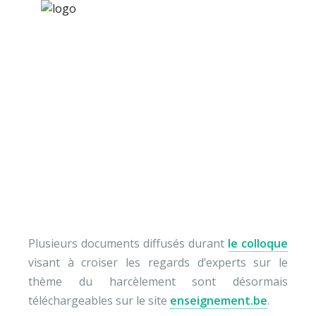
×
Nos activités
Programmes jeunesse
Ressources
Documents du colloqu
À propos
« Harcèlement à
Contact
l’école »
Nous soutenir
Plusieurs documents diffusés durant
le colloque
visant à croiser les regards d’experts sur le
thème du harcèlement sont désormais
téléchargeables sur le site
enseignement.be
.