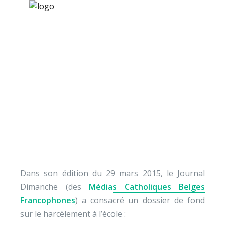
×
Nos activités
Programmes jeunesse
Ressources
[Dossier] Dimanche :
À propos
« le harcèlement à
Contact
l’école »
Nous soutenir
Dans son édition du 29 mars 2015, le Journal
Dimanche (des
Médias Catholiques Belges
Francophones
) a consacré un dossier de fond
sur le harcèlement à l’école :