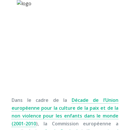
×
Nos activités
Programmes jeunesse
Ressources
Education à la paix en
À propos
maternelle
Contact
Nous soutenir
Dans le cadre de la
Décade de l’Union
européenne pour la culture de la paix et de la
non violence pour les enfants dans le monde
(2001-2010
), la Commission européenne a