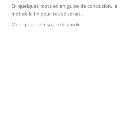
En quelques mots et en guise de conclusion, le
mot de la fin pour toi, ce serait…
Merci pour cet espace de parole.
Envie de soutenir nos
actions ?
Vos dons nous permettent de mener des actions
éducatives au quotidien sur le terrain et auprès des