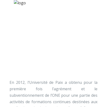
×
Nos activités
Programmes jeunesse
Ressources
Entretien avec Isabelle
À propos
Vanvarembergh (ONE)
Contact
Nous soutenir
En 2012, l’Université de Paix a obtenu pour la
première fois l’agrément et le
subventionnement de l’ONE pour une partie des
activités de formations continues destinées aux