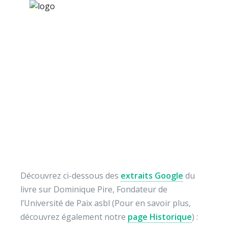
×
Nos activités
Programmes jeunesse
Ressources
[Extraits] Le Père Pire,
À propos
Prix Nobel de la Paix
Contact
1958
Nous soutenir
Découvrez ci-dessous des
extraits Google
du
livre sur Dominique Pire, Fondateur de
l’Université de Paix asbl (Pour en savoir plus,
découvrez également notre
page Historique
) :