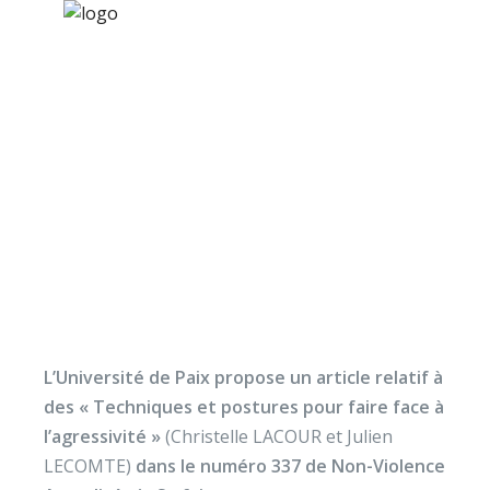
×
Nos activités
Programmes jeunesse
Ressources
Faire face à
À propos
l’agressivité,
Contact
Techniques et posture
Nous soutenir
L’Université de Paix propose un article relatif à
des « Techniques et postures pour faire face à
l’agressivité »
(Christelle LACOUR et Julien
LECOMTE)
dans le numéro 337 de Non-Violence