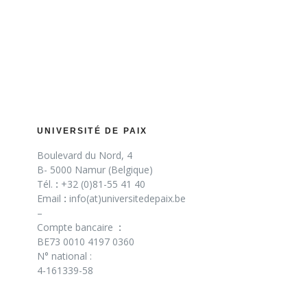
UNIVERSITÉ DE PAIX
Boulevard du Nord, 4
B- 5000 Namur (Belgique)
Tél.
:
+32 (0)81-55 41 40
Email
:
info(at)universitedepaix.be
–
Compte bancaire
:
BE73 0010 4197 0360
N° national :
4-161339-58