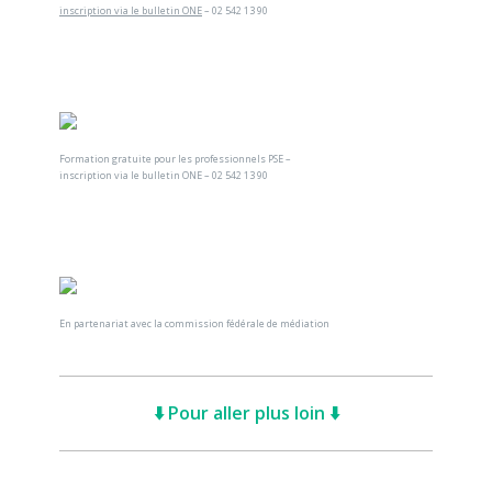
inscription via le bulletin ONE
– 02 542 13 90
Formation gratuite pour les professionnels PSE –
inscription via le bulletin ONE – 02 542 13 90
En partenariat avec la commission fédérale de médiation
⬇️ Pour aller plus loin ⬇️